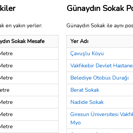
kiler
Günaydın Sokak P
k en yakın yerler:
Günaydın Sokak ile aynı pos
ydın Sokak Mesafe
Yer Adı
Metre
Çavuşlu Köyü
Metre
Vakfıkebir Devlet Hastane
Metre
Belediye Otobüs Durağı
etre
Berat Sokak
Metre
Nadide Sokak
Metre
Giresun Üniversitesi Vakfı
Myo
Metre