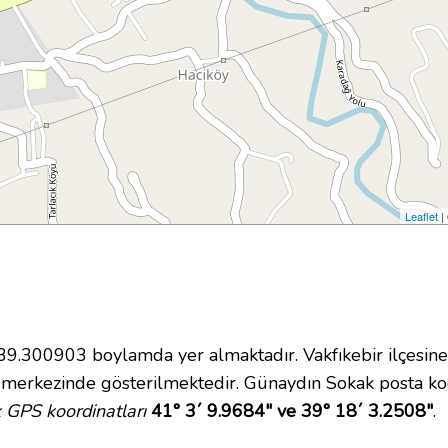
Leaflet
|
.300903 boylamda yer almaktadır. Vakfıkebir ilçesine 
 merkezinde gösterilmektedir. Günaydın Sokak posta ko
GPS koordinatları
41° 3´ 9.9684" ve 39° 18´ 3.2508"
.