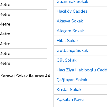
Gaziırmak Sokak
Metre
Hacıköy Caddesi
Metre
Akasya Sokak
Metre
Alaçam Sokak
Metre
Hilal Sokak
Metre
Gülbahçe Sokak
Metre
Gül Sokak
Metre
Hacı Ziya Habiboğlu Cadd
Karayel Sokak ile arası 44
Çağlayan Sokak
Kristal Sokak
Açıkalan Köyü