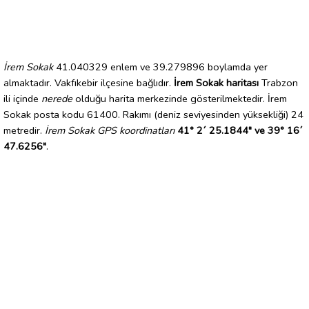
İrem Sokak
41.040329 enlem ve 39.279896 boylamda yer
almaktadır. Vakfıkebir ilçesine bağlıdır.
İrem Sokak haritası
Trabzon
ili içinde
nerede
olduğu harita merkezinde gösterilmektedir. İrem
Sokak posta kodu 61400. Rakımı (deniz seviyesinden yüksekliği) 24
metredir.
İrem Sokak GPS koordinatları
41° 2´ 25.1844" ve 39° 16´
47.6256"
.