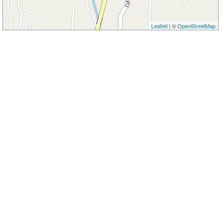
Leaflet
| ©
OpenStreetMap