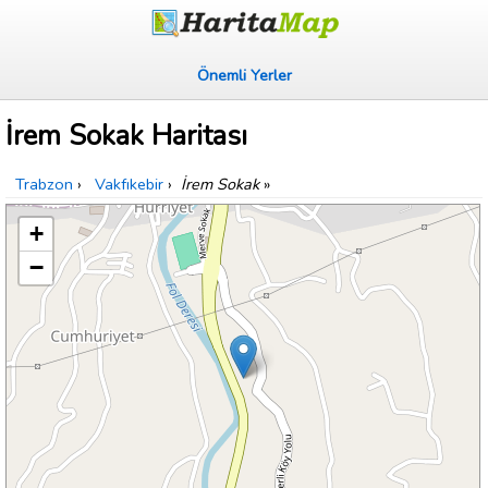
Önemli Yerler
İrem Sokak Haritası
Trabzon
›
Vakfıkebir
›
İrem Sokak
»
+
−