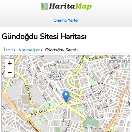
Önemli Yerler
Gündoğdu Sitesi Haritası
İzmir
›
Karabağlar
›
Gündoğdu Sitesi
»
+
−