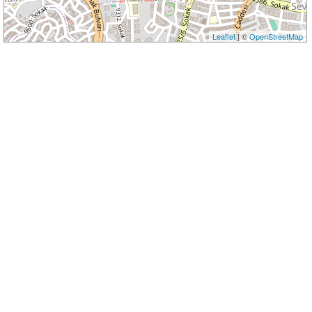
Leaflet
| ©
OpenStreetMap