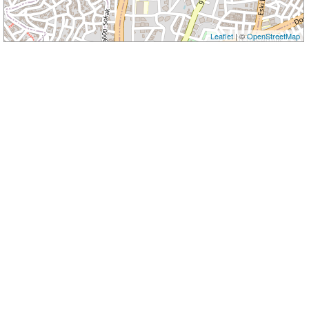
Leaflet
| ©
OpenStreetMap