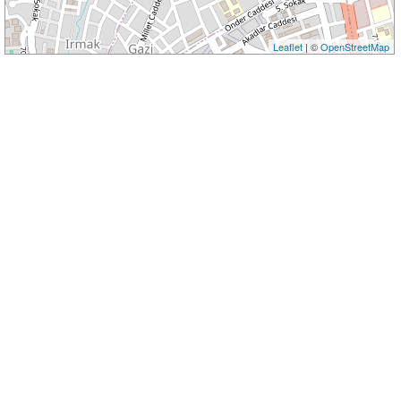
Leaflet
| ©
OpenStreetMap