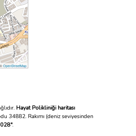
 ©
OpenStreetMap
ğlıdır.
Hayat Polikliniği haritası
odu 34882. Rakımı (deniz seviyesinden
7028"
.