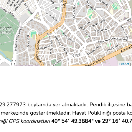
Leaflet
|
.277973 boylamda yer almaktadır. Pendik ilçesine ba
merkezinde gösterilmektedir. Hayat Polikliniği posta k
niği GPS koordinatları
40° 54´ 49.3884" ve 29° 16´ 40.