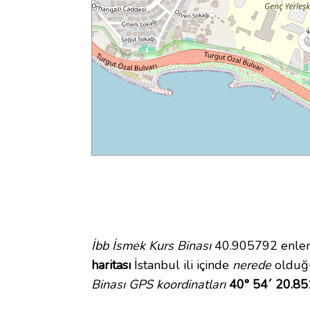
İbb İsmek Kurs Binası
40.905792 enlem 
haritası
İstanbul ili içinde
nerede
olduğu
Binası GPS koordinatları
40° 54´ 20.85