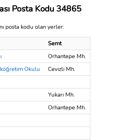
nası Posta Kodu 34865
nı posta kodu olan yerler:
Semt
ı
Orhantepe Mh.
İlköğretim Okulu
Cevizli Mh.
Yukarı Mh.
Orhantepe Mh.