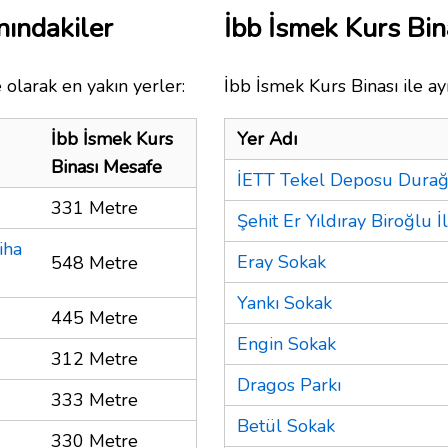
nındakiler
İbb İsmek Kurs Bi
 olarak en yakın yerler:
İbb İsmek Kurs Binası ile ay
İbb İsmek Kurs
Yer Adı
Binası Mesafe
İETT Tekel Deposu Durağ
331 Metre
Şehit Er Yıldıray Biroğlu 
iha
Eray Sokak
548 Metre
Yankı Sokak
445 Metre
Engin Sokak
312 Metre
Dragos Parkı
333 Metre
Betül Sokak
330 Metre