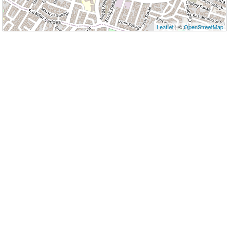
Leaflet
| ©
OpenStreetMap