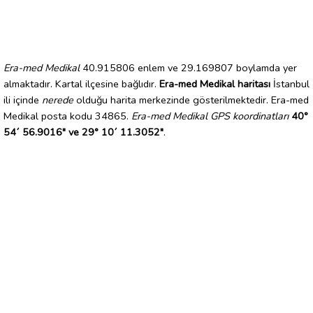
Era-med Medikal
40.915806 enlem ve 29.169807 boylamda yer
almaktadır. Kartal ilçesine bağlıdır.
Era-med Medikal haritası
İstanbul
ili içinde
nerede
olduğu harita merkezinde gösterilmektedir. Era-med
Medikal posta kodu 34865.
Era-med Medikal GPS koordinatları
40°
54´ 56.9016" ve 29° 10´ 11.3052"
.