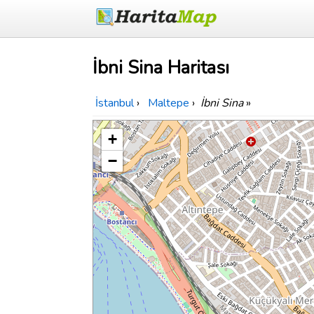
İbni Sina Haritası
İstanbul
›
Maltepe
›
İbni Sina
»
+
−