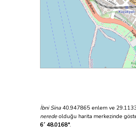
İbni Sina
40.947865 enlem ve 29.113338
nerede
olduğu harita merkezinde göste
6´ 48.0168"
.