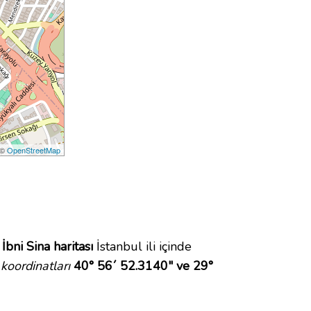
 ©
OpenStreetMap
.
İbni Sina haritası
İstanbul ili içinde
koordinatları
40° 56´ 52.3140" ve 29°