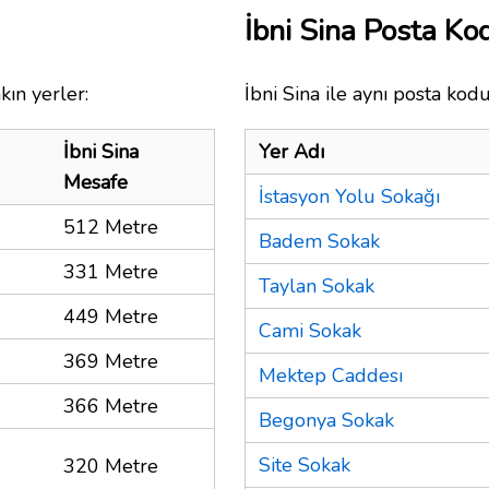
İbni Sina Posta K
kın yerler:
İbni Sina ile aynı posta kodu
İbni Sina
Yer Adı
Mesafe
İstasyon Yolu Sokağı
512 Metre
Badem Sokak
331 Metre
Taylan Sokak
449 Metre
Cami Sokak
369 Metre
Mektep Caddesı
366 Metre
Begonya Sokak
Site Sokak
320 Metre