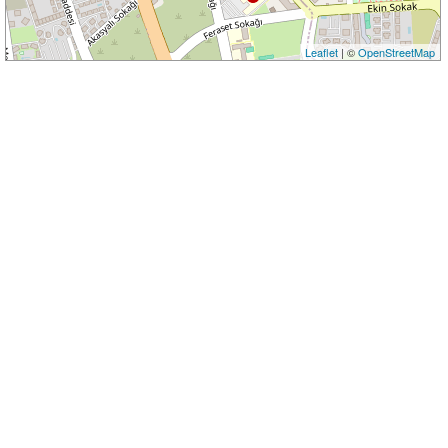
Leaflet
| ©
OpenStreetMap