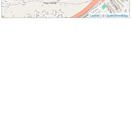
Leaflet
| ©
OpenStreetMap