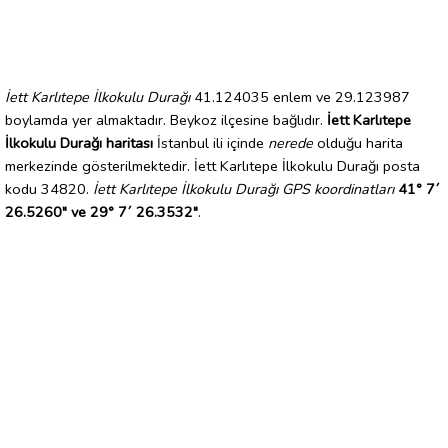
İett Karlıtepe İlkokulu Durağı
41.124035 enlem ve 29.123987
boylamda yer almaktadır. Beykoz ilçesine bağlıdır.
İett Karlıtepe
İlkokulu Durağı haritası
İstanbul ili içinde
nerede
olduğu harita
merkezinde gösterilmektedir. İett Karlıtepe İlkokulu Durağı posta
kodu 34820.
İett Karlıtepe İlkokulu Durağı GPS koordinatları
41° 7´
26.5260" ve 29° 7´ 26.3532"
.