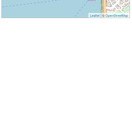
Leaflet
| ©
OpenStreetMap