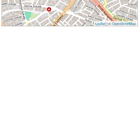
Leaflet
| ©
OpenStreetMap