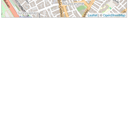
Leaflet
| ©
OpenStreetMap