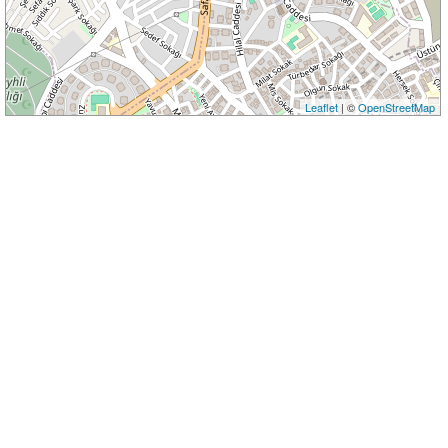
Leaflet
| ©
OpenStreetMap