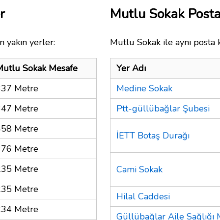
r
Mutlu Sokak Post
 yakın yerler:
Mutlu Sokak ile aynı posta 
Mutlu Sokak Mesafe
Yer Adı
337 Metre
Medine Sokak
347 Metre
Ptt-güllübağlar Şubesi
458 Metre
İETT Botaş Durağı
376 Metre
235 Metre
Cami Sokak
235 Metre
Hilal Caddesi
234 Metre
Güllübağlar Aile Sağlığı 