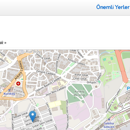
Önemli Yerler
ak
»