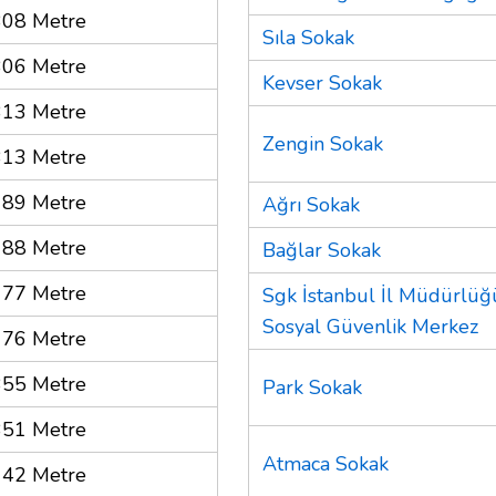
308 Metre
Sıla Sokak
306 Metre
Kevser Sokak
313 Metre
Zengin Sokak
313 Metre
189 Metre
Ağrı Sokak
188 Metre
Bağlar Sokak
177 Metre
Sgk İstanbul İl Müdürlüğ
Sosyal Güvenlik Merkez
176 Metre
355 Metre
Park Sokak
351 Metre
Atmaca Sokak
142 Metre