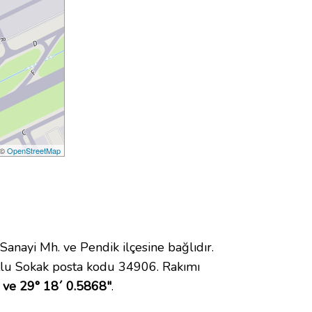
 ©
OpenStreetMap
ayi Mh. ve Pendik ilçesine bağlıdır.
tlu Sokak posta kodu 34906. Rakımı
 ve 29° 18´ 0.5868"
.