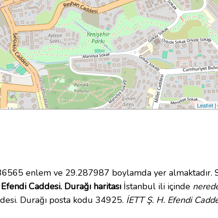
Leaflet
|
6565 enlem ve 29.287987 boylamda yer almaktadır. S
 Efendi Caddesi. Durağı haritası
İstanbul ili içinde
nered
addesi. Durağı posta kodu 34925.
İETT Ş. H. Efendi Cadde