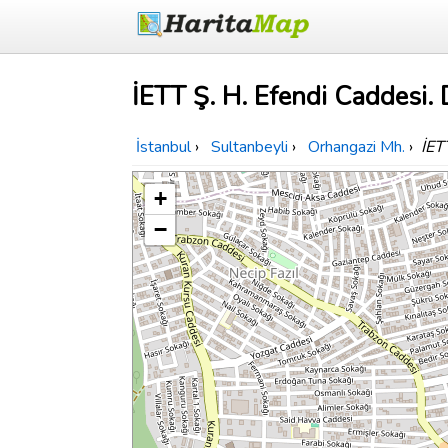
İETT Ş. H. Efendi Caddesi. 
İstanbul
›
Sultanbeyli
›
Orhangazi Mh.
›
İET
+
−