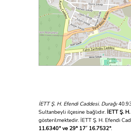
İETT Ş. H. Efendi Caddesi. Durağı
40.93
Sultanbeyli ilçesine bağlıdır.
İETT Ş. H.
gösterilmektedir. İETT Ş. H. Efendi C
11.6340" ve 29° 17´ 16.7532"
.