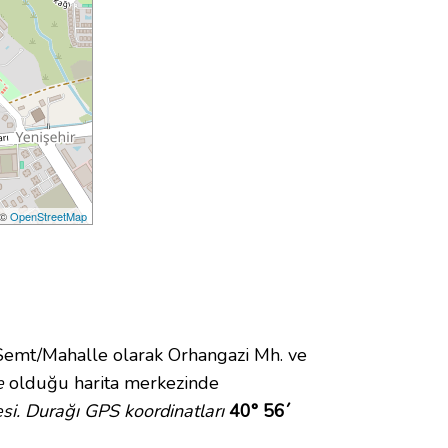
 ©
OpenStreetMap
emt/Mahalle olarak Orhangazi Mh. ve
e
olduğu harita merkezinde
si. Durağı GPS koordinatları
40° 56´