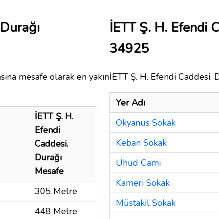
 Durağı
İETT Ş. H. Efendi 
34925
asına mesafe olarak en yakın
İETT Ş. H. Efendi Caddesi. D
Yer Adı
İETT Ş. H.
Okyanus Sokak
Efendi
Keban Sokak
Caddesi.
Durağı
Uhud Cami
Mesafe
Kameri Sokak
305 Metre
Müstakil Sokak
448 Metre