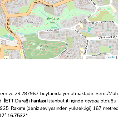
Leaflet
|
m ve 29.287987 boylamda yer almaktadır. Semt/Mahal
. İETT Durağı haritası
Istanbul ili içinde
nerede
olduğu h
925. Rakımı (deniz seviyesinden yüksekliği) 187 metred
17´ 16.7532"
.