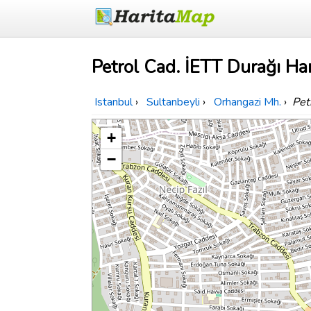
Petrol Cad. İETT Durağı Har
Istanbul
›
Sultanbeyli
›
Orhangazi Mh.
›
Pet
+
−