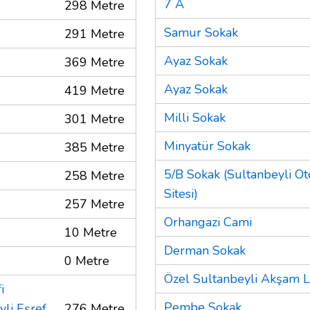
7 A
298 Metre
Samur Sokak
291 Metre
Ayaz Sokak
369 Metre
Ayaz Sokak
419 Metre
Milli Sokak
301 Metre
Minyatür Sokak
385 Metre
5/B Sokak (Sultanbeyli Ot
258 Metre
Sitesi)
257 Metre
Orhangazi Cami
10 Metre
Derman Sokak
0 Metre
Özel Sultanbeyli Akşam L
i
Pembe Sokak
li Eşref
276 Metre