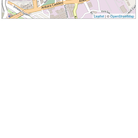
Leaflet
| ©
OpenStreetMap