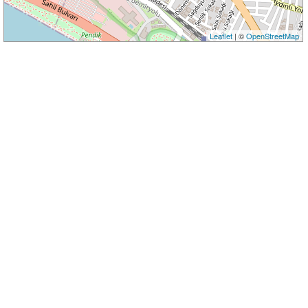
Leaflet
| ©
OpenStreetMap