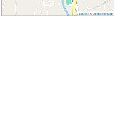
Leaflet
| ©
OpenStreetMap