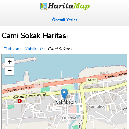
Önemli Yerler
Cami Sokak Haritası
Trabzon
›
Vakfıkebir
›
Cami Sokak
»
+
−