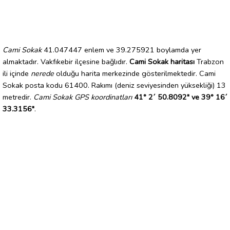
Cami Sokak
41.047447 enlem ve 39.275921 boylamda yer
almaktadır. Vakfıkebir ilçesine bağlıdır.
Cami Sokak haritası
Trabzon
ili içinde
nerede
olduğu harita merkezinde gösterilmektedir. Cami
Sokak posta kodu 61400. Rakımı (deniz seviyesinden yüksekliği) 13
metredir.
Cami Sokak GPS koordinatları
41° 2´ 50.8092" ve 39° 16´
33.3156"
.