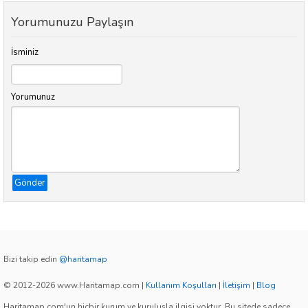
Yorumunuzu Paylaşın
İsminiz
Yorumunuz
Gönder
Bizi takip edin
@haritamap
© 2012-2026 www.Haritamap.com
|
Kullanım Koşulları
|
İletişim
|
Blog
Haritamap.com'un hiçbir kurum ve kuruluşla ilgisi yoktur. Bu sitede sadece