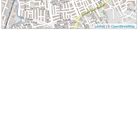
Leaflet
| ©
OpenStreetMap