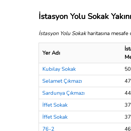
İstasyon Yolu Sokak Yakın
İstasyon Yolu Sokak
haritasına mesafe o
İs
Yer Adı
Me
Kubilay Sokak
50
Selamet Çıkmazı
47
Sardunya Çıkmazı
44
İffet Sokak
37
İffet Sokak
37
76-2
46