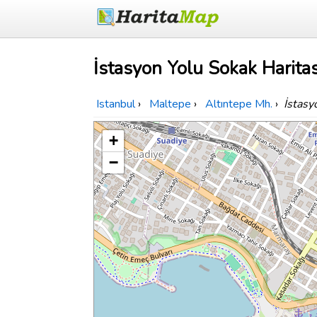
İstasyon Yolu Sokak Haritas
Istanbul
›
Maltepe
›
Altıntepe Mh.
›
İstasy
+
−