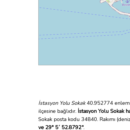
İstasyon Yolu Sokak
40.952774 enlem v
ilçesine bağlıdır.
İstasyon Yolu Sokak ha
Sokak posta kodu 34840. Rakımı (deniz
ve 29° 5´ 52.8792"
.