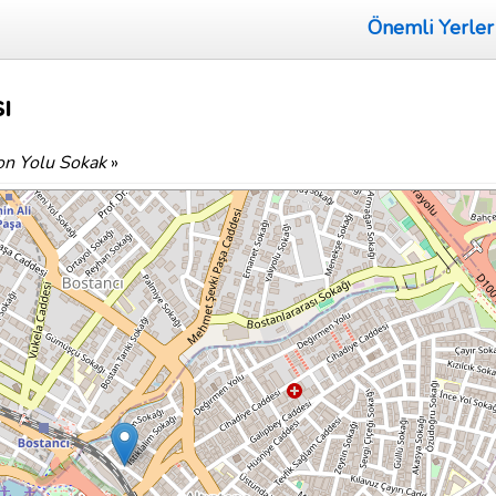
Önemli Yerler
ı
on Yolu Sokak
»