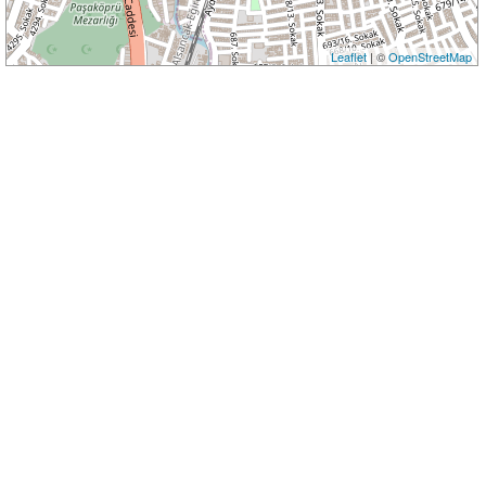
Leaflet
| ©
OpenStreetMap