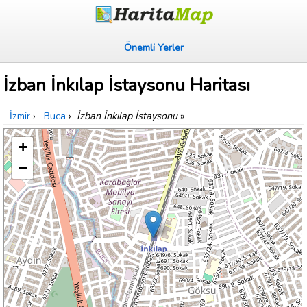
Önemli Yerler
İzban İnkılap İstaysonu Haritası
İzmir
›
Buca
›
İzban İnkılap İstaysonu
»
+
−