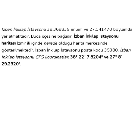
İzban İnkılap İstaysonu
38.368839 enlem ve 27.141470 boylamda
yer almaktadır. Buca ilçesine bağlıdır.
İzban İnkılap İstaysonu
haritası
İzmir ili içinde
nerede
olduğu harita merkezinde
gösterilmektedir. İzban İnkılap İstaysonu posta kodu 35380.
İzban
İnkılap İstaysonu GPS koordinatları
38° 22´ 7.8204" ve 27° 8´
29.2920"
.