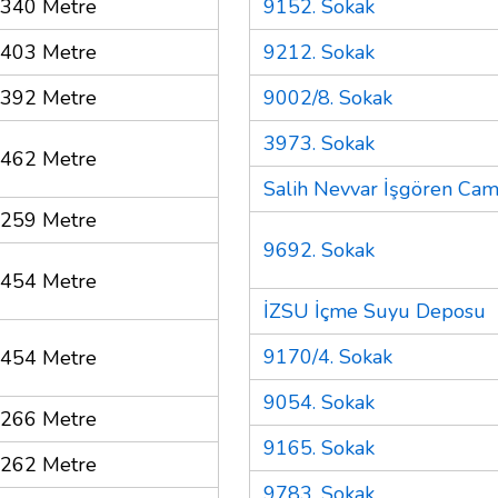
340 Metre
9152. Sokak
403 Metre
9212. Sokak
392 Metre
9002/8. Sokak
3973. Sokak
462 Metre
Salih Nevvar İşgören Cam
259 Metre
9692. Sokak
454 Metre
İZSU İçme Suyu Deposu
9170/4. Sokak
454 Metre
9054. Sokak
266 Metre
9165. Sokak
262 Metre
9783. Sokak