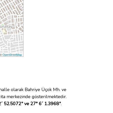
 ©
OpenStreetMap
lle olarak Bahriye Üçok Mh. ve
ta merkezinde gösterilmektedir.
´ 52.5072" ve 27° 6´ 1.3968"
.