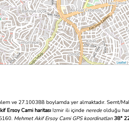
Leaflet
|
em ve 27.100388 boylamda yer almaktadır. Semt/Maha
f Ersoy Cami haritası
Izmir ili içinde
nerede
olduğu hari
35160.
Mehmet Akif Ersoy Cami GPS koordinatları
38° 22