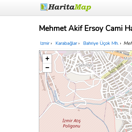
Mehmet Akif Ersoy Cami Ha
Izmir
›
Karabağlar
›
Bahriye Üçok Mh.
›
Meh
+
−