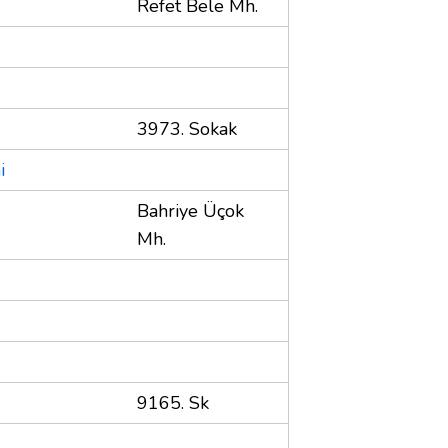
Refet Bele Mh.
3973. Sokak
i
Bahriye Üçok
Mh.
9165. Sk