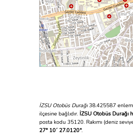
İZSU Otobüs Durağı
38.425587 enlem v
ilçesine bağlıdır.
İZSU Otobüs Durağı ha
posta kodu 35120. Rakımı (deniz seviy
27° 10´ 27.0120"
.