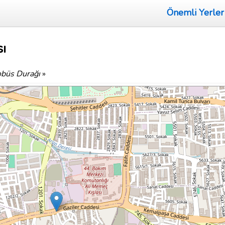
Önemli Yerler
ı
büs Durağı
»