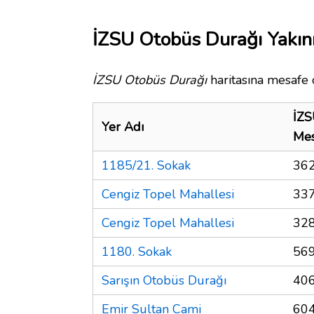
İZSU Otobüs Durağı Yakını
İZSU Otobüs Durağı
haritasına mesafe o
İZS
Yer Adı
Mes
1185/21. Sokak
362
Cengiz Topel Mahallesi
337
Cengiz Topel Mahallesi
328
1180. Sokak
569
Sarışın Otobüs Durağı
406
Emir Sultan Cami
604