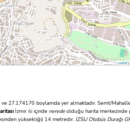
Leaflet
|
e 27.174170 boylamda yer almaktadır. Semt/Mahalle 
ritası
İzmir ili içinde
nerede
olduğu harita merkezinde 
esinden yüksekliği) 14 metredir.
İZSU Otobüs Durağı GP