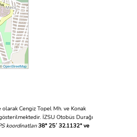
 ©
OpenStreetMap
olarak Cengiz Topel Mh. ve Konak
gösterilmektedir. İZSU Otobüs Durağı
S koordinatları
38° 25´ 32.1132" ve