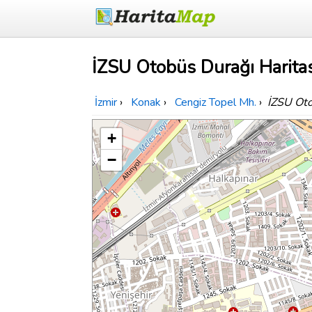
İZSU Otobüs Durağı Haritas
İzmir
›
Konak
›
Cengiz Topel Mh.
›
İZSU Oto
+
−