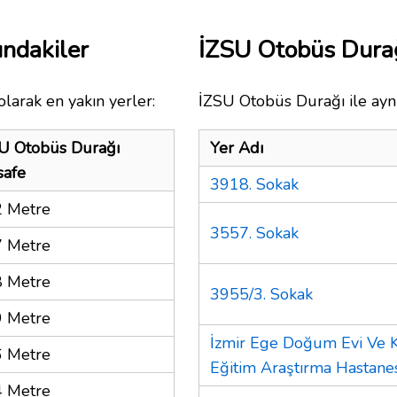
ndakiler
İZSU Otobüs Dura
larak en yakın yerler:
İZSU Otobüs Durağı ile aynı
U Otobüs Durağı
Yer Adı
afe
3918. Sokak
 Metre
3557. Sokak
 Metre
 Metre
3955/3. Sokak
 Metre
İzmir Ege Doğum Evi Ve Ka
 Metre
Eğitim Araştırma Hastane
 Metre