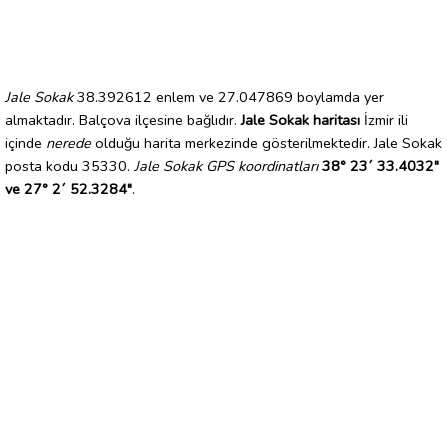
Jale Sokak
38.392612 enlem ve 27.047869 boylamda yer
almaktadır. Balçova ilçesine bağlıdır.
Jale Sokak haritası
İzmir ili
içinde
nerede
olduğu harita merkezinde gösterilmektedir. Jale Sokak
posta kodu 35330.
Jale Sokak GPS koordinatları
38° 23´ 33.4032"
ve 27° 2´ 52.3284"
.