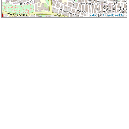
Leaflet
| ©
OpenStreetMap