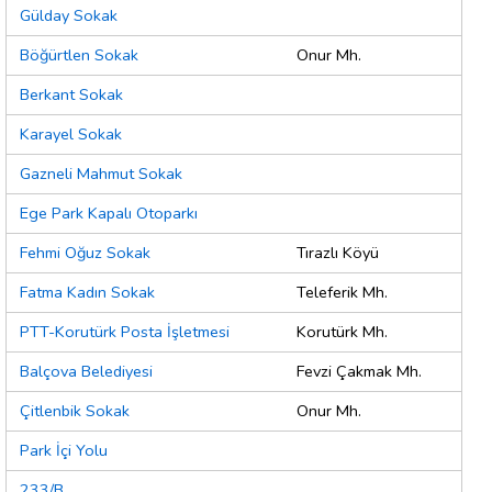
Gülday Sokak
Böğürtlen Sokak
Onur Mh.
Berkant Sokak
Karayel Sokak
Gazneli Mahmut Sokak
Ege Park Kapalı Otoparkı
Fehmi Oğuz Sokak
Tırazlı Köyü
Fatma Kadın Sokak
Teleferik Mh.
PTT-Korutürk Posta İşletmesi
Korutürk Mh.
Balçova Belediyesi
Fevzi Çakmak Mh.
Çitlenbik Sokak
Onur Mh.
Park İçi Yolu
233/B