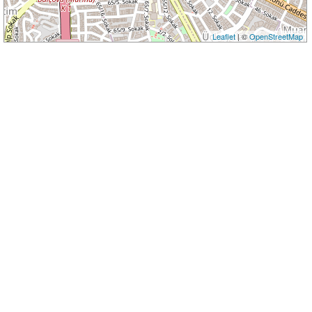
Leaflet
| ©
OpenStreetMap