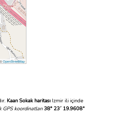
 ©
OpenStreetMap
ır.
Kaan Sokak haritası
Izmir ili içinde
 GPS koordinatları
38° 23´ 19.9608"