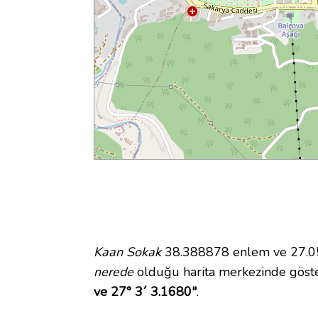
Kaan Sokak
38.388878 enlem ve 27.050
nerede
olduğu harita merkezinde göst
ve 27° 3´ 3.1680"
.