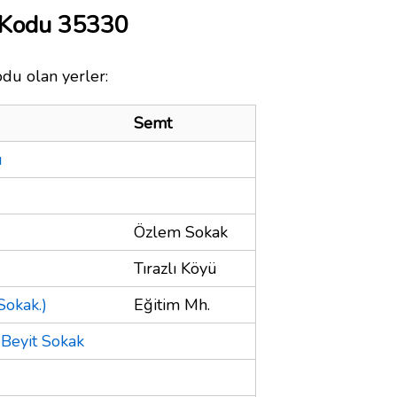
 Kodu 35330
odu olan yerler:
Semt
u
Özlem Sokak
Tırazlı Köyü
Sokak.)
Eğitim Mh.
t Beyit Sokak