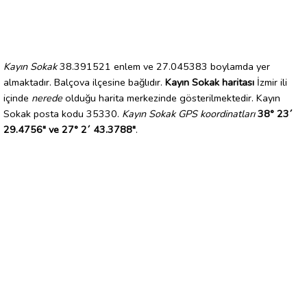
Kayın Sokak
38.391521 enlem ve 27.045383 boylamda yer
almaktadır. Balçova ilçesine bağlıdır.
Kayın Sokak haritası
İzmir ili
içinde
nerede
olduğu harita merkezinde gösterilmektedir. Kayın
Sokak posta kodu 35330.
Kayın Sokak GPS koordinatları
38° 23´
29.4756" ve 27° 2´ 43.3788"
.