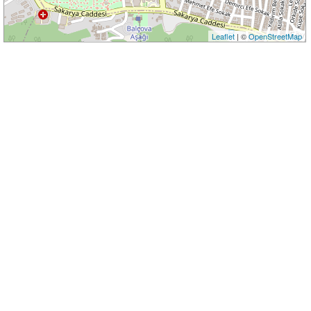
Leaflet
| ©
OpenStreetMap