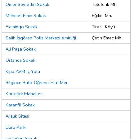
Ömer Seyfettin Sokak
Teleferik Mh.
Mehmet Emin Sokak
Eğitim Mh.
Flamingo Sokak
Tırazlı Köyü
Salih İşgören Polis Merkezi Amirliği
Çetin Emeç Mh.
Ali Paşa Sokak
Ortanca Sokak
Kipa AVM İç Yolu
Bilgince Butik Öğrenci Etüt Mer.
Korutürk Mahallesi
Karanfil Sokak
Aralık Sitesi
Duru Parkı
Fesleğen Sokak