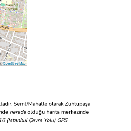
 ©
OpenStreetMap
adır. Semt/Mahalle olarak Zühtüpaşa
çinde
nerede
olduğu harita merkezinde
16 (İstanbul Çevre Yolu) GPS