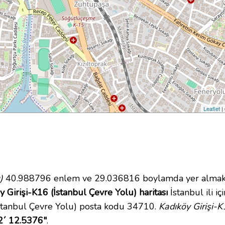
Leaflet
|
)
40.988796 enlem ve 29.036816 boylamda yer almakt
y Girişi-K16 (İstanbul Çevre Yolu) haritası
İstanbul ili i
İstanbul Çevre Yolu) posta kodu 34710.
Kadıköy Girişi-K
2´ 12.5376"
.