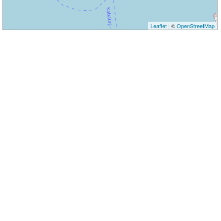
Leaflet
| ©
OpenStreetMap