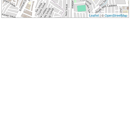
Leaflet
| ©
OpenStreetMap