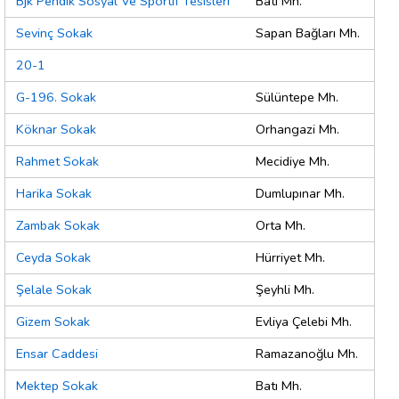
Bjk Pendik Sosyal Ve Sportif Tesisleri
Batı Mh.
Sevinç Sokak
Sapan Bağları Mh.
20-1
G-196. Sokak
Sülüntepe Mh.
Köknar Sokak
Orhangazi Mh.
Rahmet Sokak
Mecidiye Mh.
Harika Sokak
Dumlupınar Mh.
Zambak Sokak
Orta Mh.
Ceyda Sokak
Hürriyet Mh.
Şelale Sokak
Şeyhli Mh.
Gizem Sokak
Evliya Çelebi Mh.
Ensar Caddesi
Ramazanoğlu Mh.
Mektep Sokak
Batı Mh.