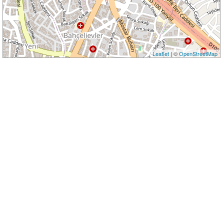
Leaflet
| ©
OpenStreetMap