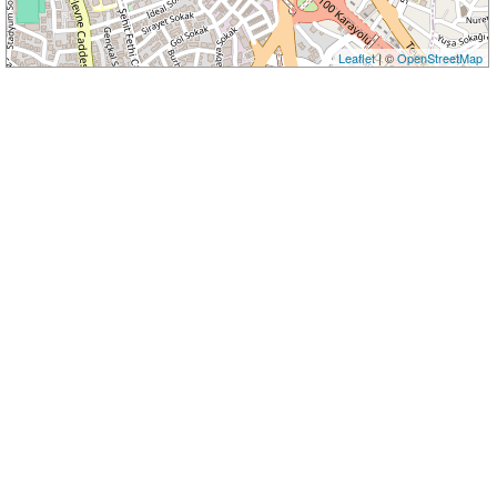
Leaflet
| ©
OpenStreetMap