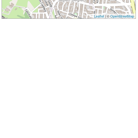
Leaflet
| ©
OpenStreetMap