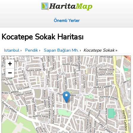
Önemli Yerler
Kocatepe Sokak Haritası
Istanbul
›
Pendik
›
Sapan Bağları Mh.
›
Kocatepe Sokak
»
+
−