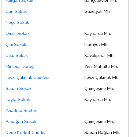
Atılgan Sokak
Bahçelıevler Mh.
Can Sokak
Güzelyalı Mh.
Neşe Sokak
Ömür Sokak
Kaynarca Mh.
Çini Sokak
Hürriyet Mh.
Ülkü Sokak
Kavakpınar Mh.
Minibüs Durağı
Yeni Mahalle Mh.
Fevzi Çakmak Caddesi
Fevzi Çakmak Mh.
Sabah Sokak
Çamçeşme Mh.
Tayfa Sokak
Kaynarca Mh.
Anadolu Siteleri
Papağan Sokak
Çamçeşme Mh.
Dede Korkut Caddesi
Sapan Bağları Mh.