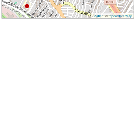
Leaflet
| ©
OpenStreetMap