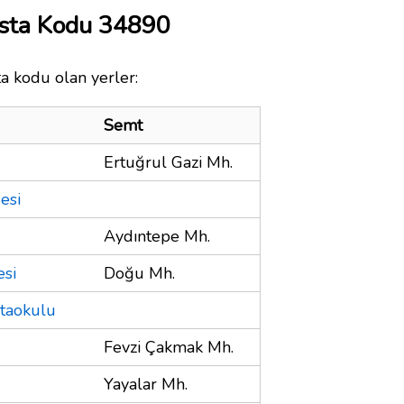
Posta Kodu 34890
ta kodu olan yerler:
Semt
Ertuğrul Gazi Mh.
esi
Aydıntepe Mh.
esi
Doğu Mh.
rtaokulu
Fevzi Çakmak Mh.
Yayalar Mh.