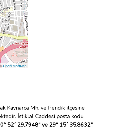
 ©
OpenStreetMap
 Kaynarca Mh. ve Pendik ilçesine
tedir. İstiklal Caddesi posta kodu
0° 52´ 29.7948" ve 29° 15´ 35.8632"
.