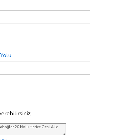
 Yolu
erebilirsiniz;
ası