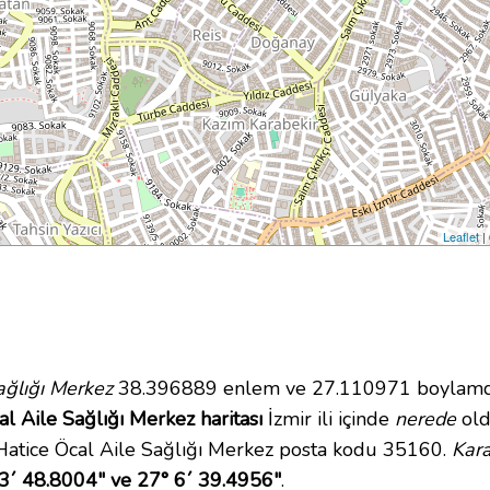
Leaflet
|
ağlığı Merkez
38.396889 enlem ve 27.110971 boylamda y
l Aile Sağlığı Merkez haritası
İzmir ili içinde
nerede
old
Hatice Öcal Aile Sağlığı Merkez posta kodu 35160.
Kara
3´ 48.8004" ve 27° 6´ 39.4956"
.