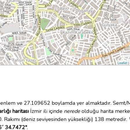
Leaflet
|
nlem ve 27.109652 boylamda yer almaktadır. Semt/Ma
lığı haritası
İzmir ili içinde
nerede
olduğu harita merkez
. Rakımı (deniz seviyesinden yüksekliği) 138 metredir.
6´ 34.7472"
.