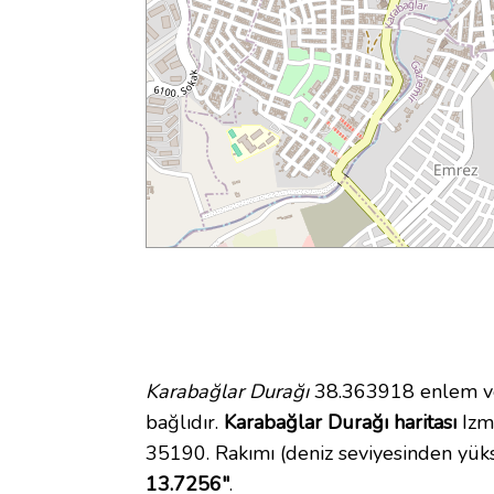
Karabağlar Durağı
38.363918 enlem ve 
bağlıdır.
Karabağlar Durağı haritası
Izmi
35190. Rakımı (deniz seviyesinden yüks
13.7256"
.