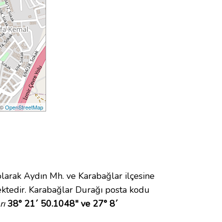
 ©
OpenStreetMap
rak Aydın Mh. ve Karabağlar ilçesine
ktedir. Karabağlar Durağı posta kodu
rı
38° 21´ 50.1048" ve 27° 8´