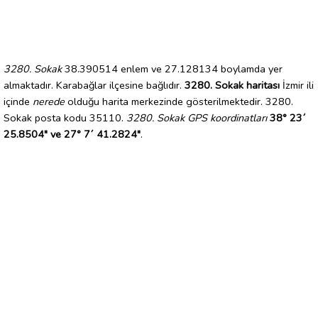
3280. Sokak
38.390514 enlem ve 27.128134 boylamda yer
almaktadır. Karabağlar ilçesine bağlıdır.
3280. Sokak haritası
İzmir ili
içinde
nerede
olduğu harita merkezinde gösterilmektedir. 3280.
Sokak posta kodu 35110.
3280. Sokak GPS koordinatları
38° 23´
25.8504" ve 27° 7´ 41.2824"
.