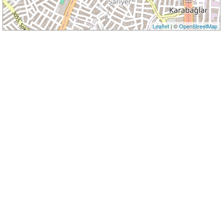
Leaflet
| ©
OpenStreetMap