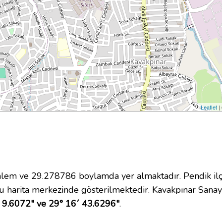
Leaflet
|
em ve 29.278786 boylamda yer almaktadır. Pendik ilçe
 harita merkezinde gösterilmektedir. Kavakpınar Sanay
 9.6072" ve 29° 16´ 43.6296"
.