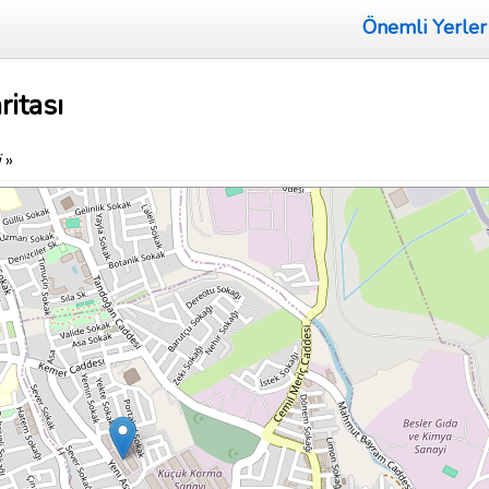
Önemli Yerler
ritası
i
»