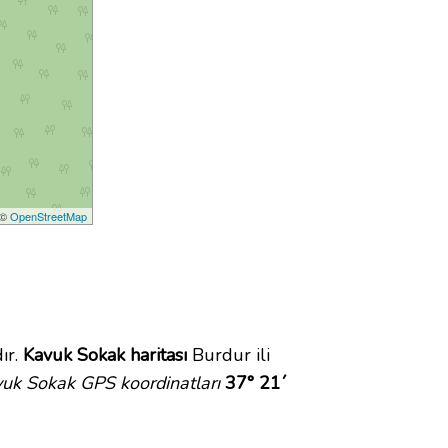
 ©
OpenStreetMap
ır.
Kavuk Sokak haritası
Burdur ili
uk Sokak GPS koordinatları
37° 21´