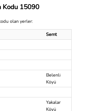
a Kodu 15090
kodu olan yerler:
Semt
Belenli
Köyü
Yakalar
Köyü