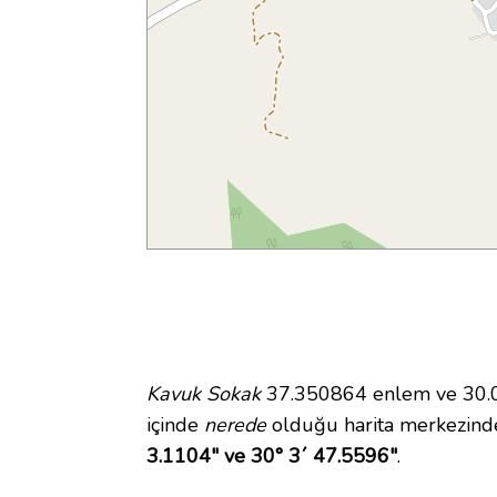
Kavuk Sokak
37.350864 enlem ve 30.06
içinde
nerede
olduğu harita merkezind
3.1104" ve 30° 3´ 47.5596"
.