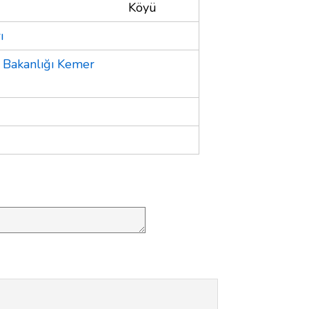
Köyü
ı
k Bakanlığı Kemer