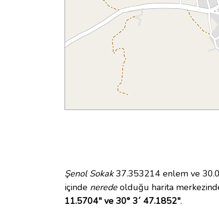
Şenol Sokak
37.353214 enlem ve 30.06
içinde
nerede
olduğu harita merkezind
11.5704" ve 30° 3´ 47.1852"
.