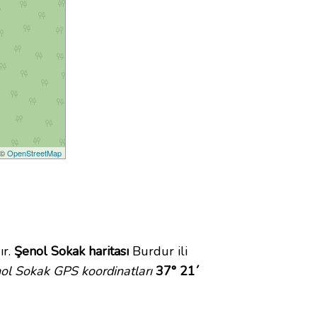
 ©
OpenStreetMap
ır.
Şenol Sokak haritası
Burdur ili
ol Sokak GPS koordinatları
37° 21´