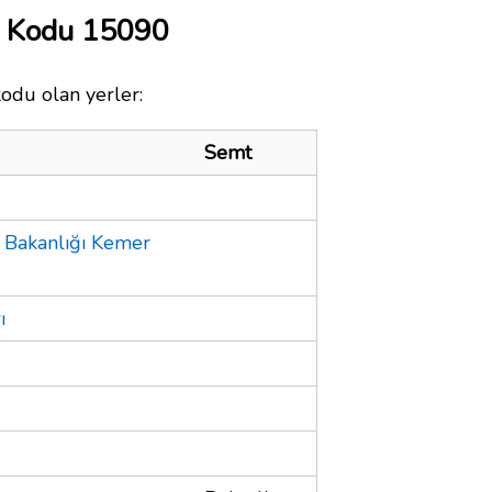
a Kodu 15090
kodu olan yerler:
Semt
k Bakanlığı Kemer
ı