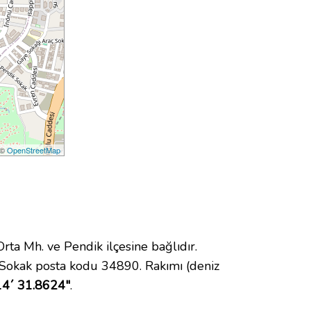
 ©
OpenStreetMap
a Mh. ve Pendik ilçesine bağlıdır.
 Sokak posta kodu 34890. Rakımı (deniz
14´ 31.8624"
.