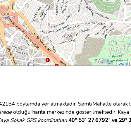
Leaflet
|
184 boylamda yer almaktadır. Semt/Mahalle olarak Ort
erede
olduğu harita merkezinde gösterilmektedir. Kaya
aya Sokak GPS koordinatları
40° 53´ 27.6792" ve 29° 