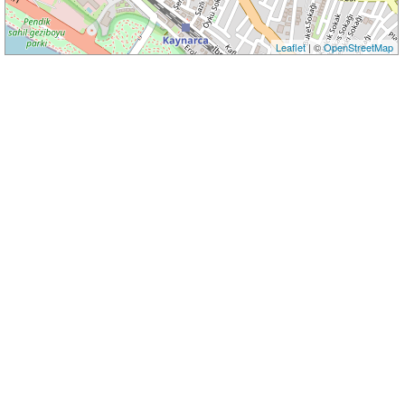
Leaflet
| ©
OpenStreetMap