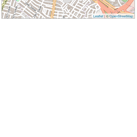
Leaflet
| ©
OpenStreetMap