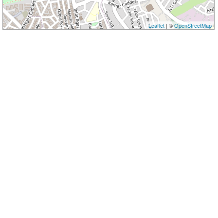
Leaflet
| ©
OpenStreetMap