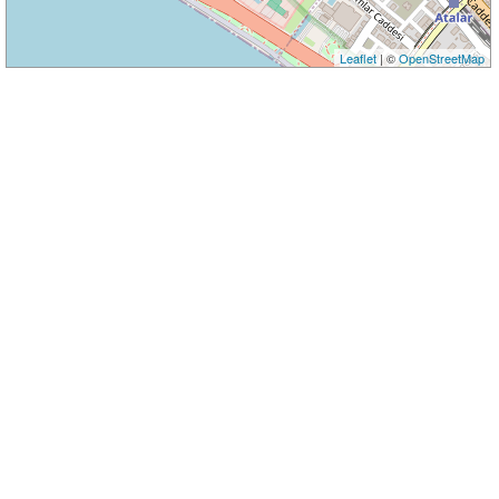
Leaflet
| ©
OpenStreetMap