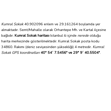
Kumral Sokak
40.902096 enlem ve 29.161264 boylamda yer
almaktadır. Semt/Mahalle olarak Orhantepe Mh. ve Kartal ilçesine
bağlıdır.
Kumral Sokak haritası
Istanbul ili içinde
nerede
olduğu
harita merkezinde gösterilmektedir. Kumral Sokak posta kodu
34860. Rakımı (deniz seviyesinden yüksekliği) 4 metredir.
Kumral
Sokak GPS koordinatları
40° 54´ 7.5456" ve 29° 9´ 40.5504"
.